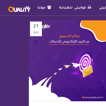
يتي
كواليتي للطباعة
حولنا
AR
21
مايو