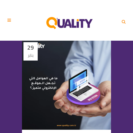
29
يناير