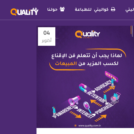
يتي
كواليتي للطباعة
حولنا
AR
04
أكتوبر