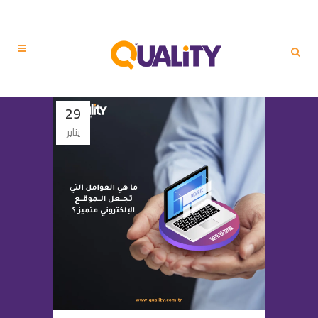
29
يناير