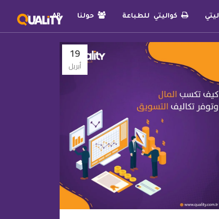
يتي
كواليتي للطباعة
حولنا
AR
19
أبريل