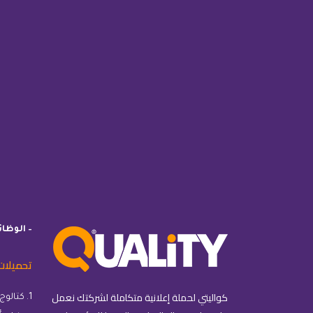
– الوظا
تحميلات
كواليتي لحملة إعلانية متكاملة لشركتك نعمل
1. كتالوج كواليتي