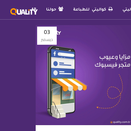
يتي
كواليتي للطباعة
حولنا
AR
03
ديسمبر