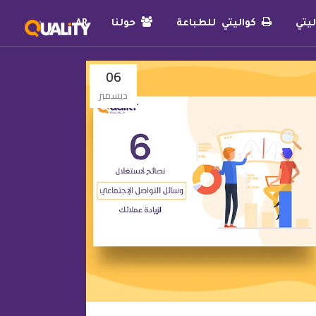
يتي
كواليتي للطباعة
حولنا
AR
06
ديسمبر