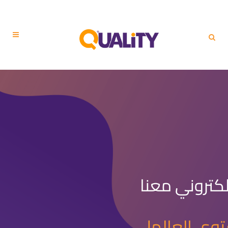
كتروني معنا
وى العالم|