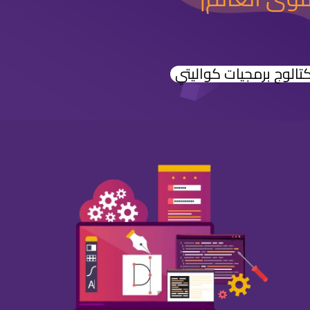
الوج برمجيات كواليتي