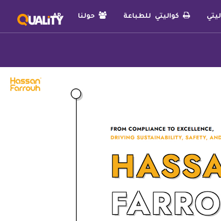
يتي
كواليتي للطباعة
حولنا
AR