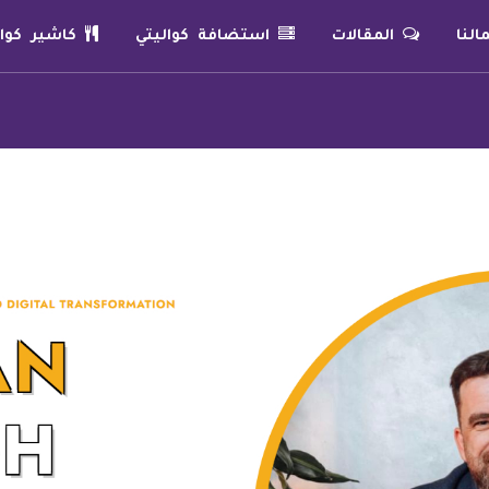
لنا
المقالات
استضافة كواليتي
كاشير كوال