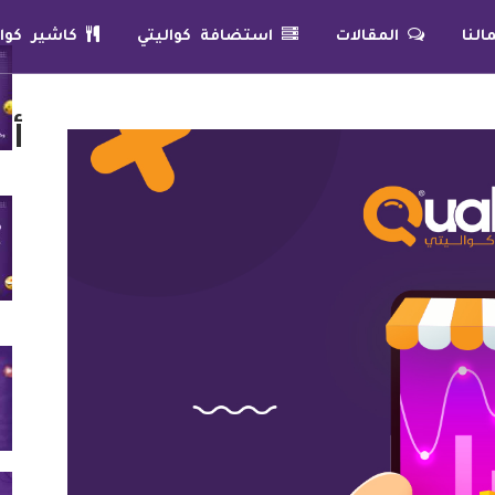
لنا
المقالات
استضافة كواليتي
كاشير كوال
أح