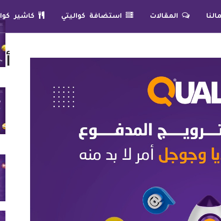
لنا
المقالات
استضافة كواليتي
كاشير كوال
أح