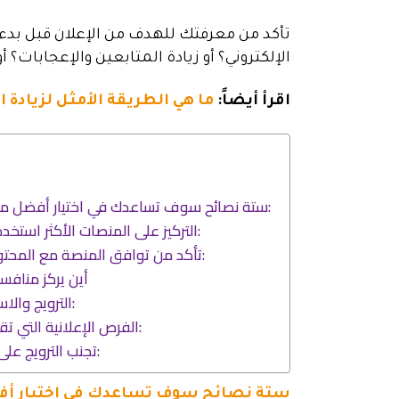
تأكد من معرفتك للهدف من الإعلان قبل بدء 
الإلكتروني؟ أو زيادة المتابعين والإعجابات؟ أ
اقرأ أيضاً:
ما هي الطريقة الأمثل لزيادة 
ستة نصائح سوف تساعدك في اختيار أفضل منصة للترويج لعملك:
1- التركيز على المنصات الأكثر استخدماً لدى جمهورك:
2- تأكد من توافق المنصة مع المحتوى الذي تقدمه:
3- أين يركز منا
4- الترويج والاستهداف الصحيح:
5- الفرص الإعلانية التي تقدمها كل منصة:
6- تجنب الترويج على جميع المنصات:
ستة نصائح سوف تساعدك في اختيار أف