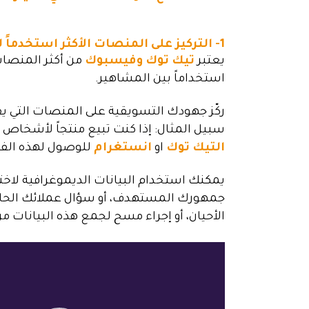
1- التركيز على المنصات الأكثر استخدماً لدى جمهورك:
يعتبر
تيك توك
وفيسبوك
من أكثر المنصات 
استخداماً بين المشاهير.
ركّز جهودك التسويقية على المنصات التي
سبيل المثال: إذا كنت تبيع منتجاً لأشخاص بعمر 25 عاماً ، فيجب التركيز على 
التيك توك
او
انستغرام
للوصول لهذه الفئ
يمكنك استخدام البيانات الديموغرافية لاختي
جمهورك المستهدف، أو سؤال عملائك الحال
الأحيان، أو إجراء مسح لجمع هذه البيانات من
مشغل
الفيديو