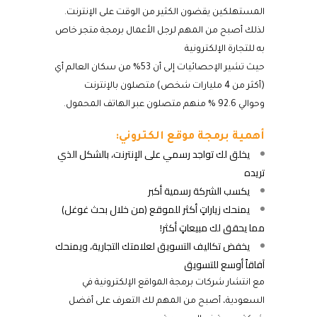
المستهلكين يقضون الكثير من الوقت على الإنترنت.
لذلك أصبح من المهم لرجل الأعمال برمجة متجر خاص
به للتجارة الإلكترونية
حيث تشير الإحصائيات إلى أن 53% من سكان العالم أي
(أكثر من 4 مليارات شخص) متصلون بالإنترنت
وحوالي 92.6 % منهم متصلون عبر الهاتف المحمول.
أهمية برمجة موقع الكتروني:
يخلق لك تواجد رسمي على الإنترنت، بالشكل الذي
تريده
يكسب الشركة رسمية أكبر
يمنحك زياراتٍ أكثر للموقع (من خلال بحث غوغل)
مما يحقق لك مبيعاتٍ أكثر!
يخفض تكاليف التسويق لعلامتك التجارية، ويمنحك
آفاقاً أوسع للتسويق
مع انتشار شركات برمجة المواقع الإلكترونية في
السعودية، أصبح من المهم لك التعرف على أفضل