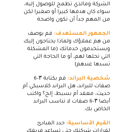
الشركة ومالذي تطمح للوصول إليه،
سواء كان هدفها كبيرا أو صغيرا لكن
من المهم جداً أن تكون واضحة
الجمهور المستهدف:
قم بوصف
من هم عملاؤك ولماذا يحتاجون إليك
ويستخدمون خدماتك (ما المشكلة
التي تحلها لهم، أو ما الحاجة التي
تسدها عندهم)
شخصية البراند:
قم بكتابة ۳-6
صفات للبراند، هل البراند كلاسيكي أم
حدیث، معقد أم بسيط، إلخ؟ واكتب
أيضا ۳-6 صفات لا تناسب البراند
الخاص بك.
القيم الأساسية:
حدد المبادئ
لقرارات شركتك حتى تساعد فريقك