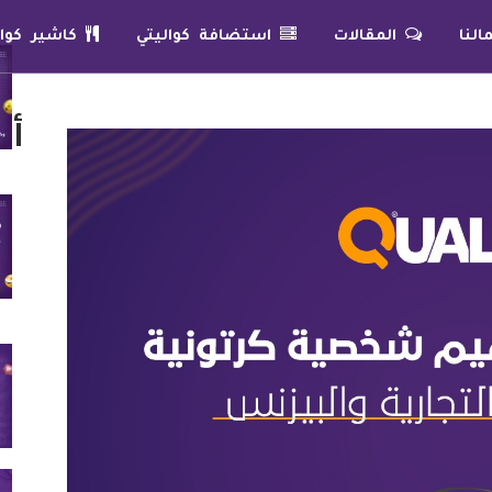
لنا
المقالات
استضافة كواليتي
كاشير كوال
أح