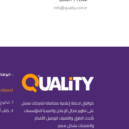
info@quality.com.tr
– الوظا
تحميلات
كواليتي لحملة إعلانية متكاملة لشركتك نعمل
1. كتالوج كواليتي
على تطوير مجال الإعلان والميديا للمؤسسات
3. كتاب أساسيات التسويق الإلكتروني
بأحدث الطرق والتقنيات لتوصيل الأفكار
والمنتجات بشكل مميز.