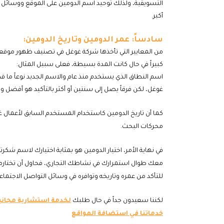
التسويقية، ولذلك توحيد اسم الدومين على الموقع ووسائل ا
أكبر.
سادساً: عمر الدومين وتاريخ الدومين:
من المعايير التي تأخذها شركة غوغل في تصنيف ظهور موقعك ف
كبيراً في حال كانت المدة بسيطة، فعلى سبيل المثال:
اسم النطاق الذي يستخدم منذ عام والاسم الجديد نوعاً ما قد
غوغل، لكن فرقاً يصل إلى سنتين أو أكثر بالتأكيد هو أفضل
كما أن تاريخ الدومين كاستخدام المستخدم السابق لأعمال 
محركات البحث.
في نهاية الأمر، اختيار
الدومين
هو بمثابة اختيارك لاسم شكرتك 
معك طوال استمرارك في نشاطك التجاري، فحاول أن تختاره بع
للتأكد من عمره وتاريخه وتوافره في وسائل التواصل الاجتماعي 
لكننا سعيدون جداً في حال طلبك
لخدمة استشارية مجاني
خدماتنا في استضافة المواقع