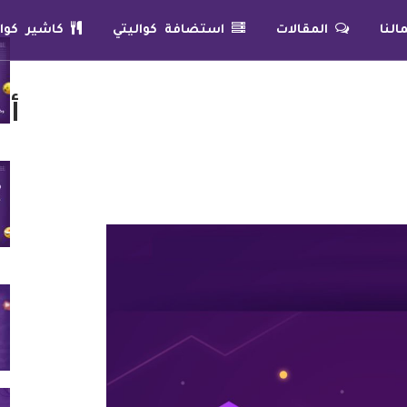
لنا
المقالات
استضافة كواليتي
كاشير كوال
أح
العالم الرقمي، “كيف تجعله يخدم