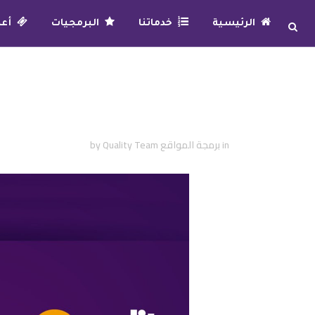
الرئيسية
خدماتنا
البرمجيات
أعما
“الدومين” واجهتك الرسمية في 
عملك التجاري”
in
برمجة المواقع
Quality Team
by