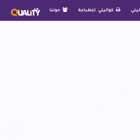
يتي
كواليتي للطباعة
حولنا
AR