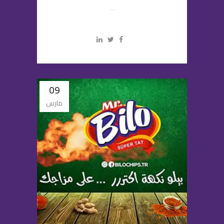
...
09
مارس