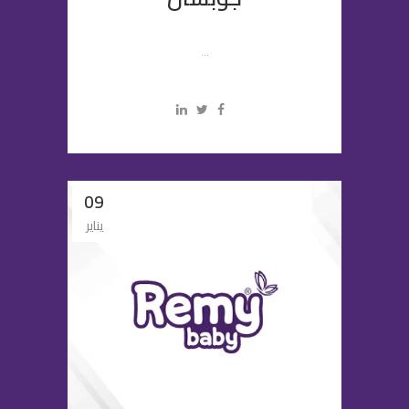
...
09
يناير