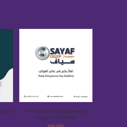
VIEW
تصوير ومونتاج فيديو لشركة SAYAF
مونتاج ف
GROUP لصناعة القوالب
مونتاج فيديو