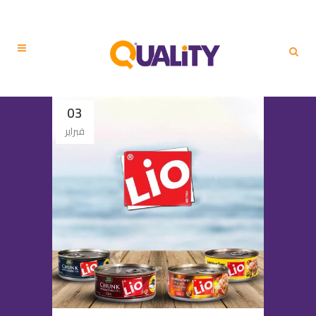
03
فبراير