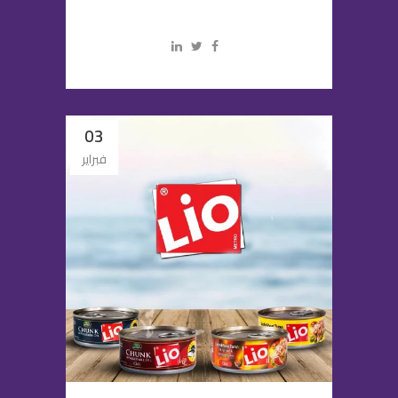
03
فبراير