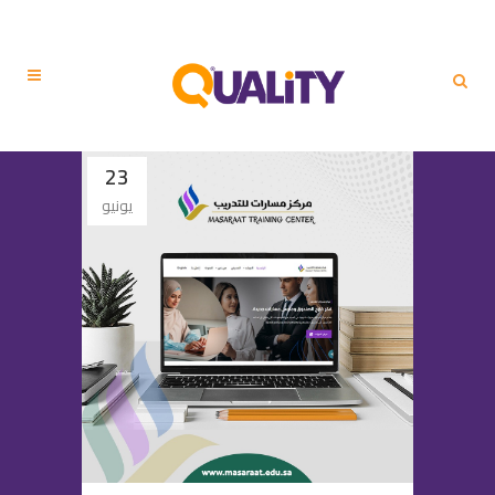
23
يونيو