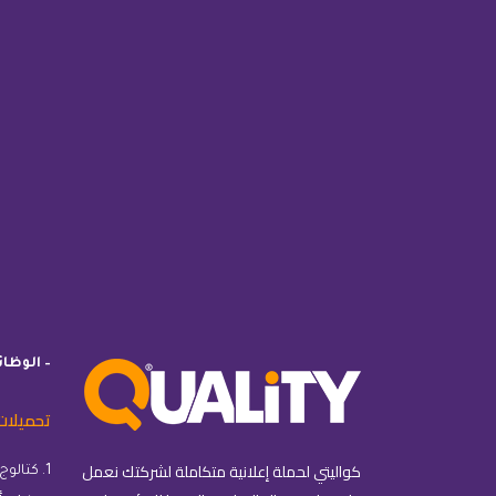
– الوظا
تحميلات
كواليتي لحملة إعلانية متكاملة لشركتك نعمل
1. كتالوج كواليتي