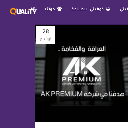
يتي
كواليتي للطباعة
حولنا
AR
28
نوفمبر