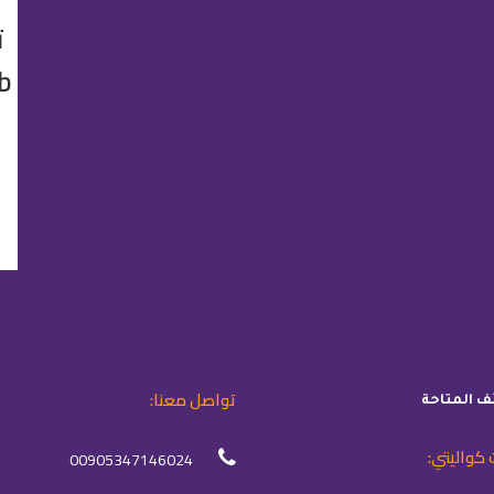
Club لبي
تواصل معنا:
ئف المتاحة
 كواليتي:
00905347146024