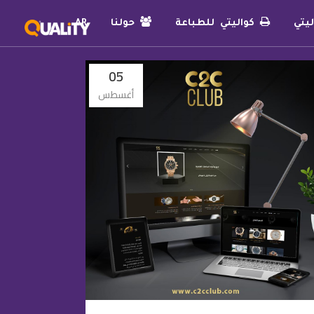
يتي
كواليتي للطباعة
حولنا
AR
05
أغسطس