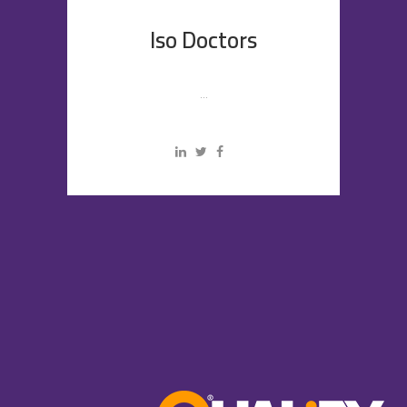
Iso Doctors
...