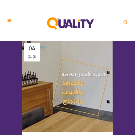
04
يوليو