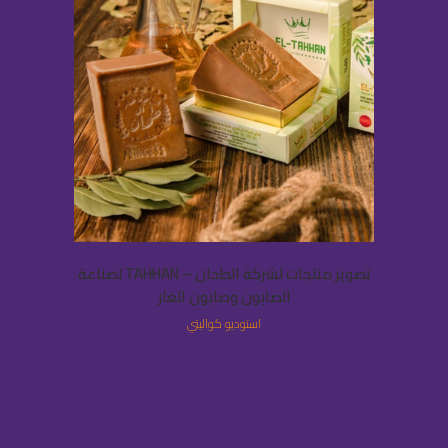
تصوير منتجات لشركة الطحان – TAHHAN لصناعة
الصابون وصابون الغار
استوديو كواليتي