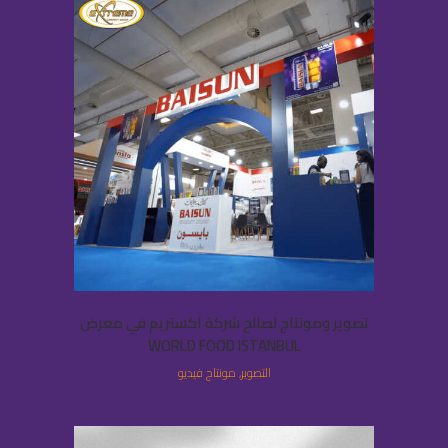
تصوير ومونتاج لصالح شركة اكستريم في معرض
WORLD FOOD ISTANBUL
التصوير, مونتاج فيديو