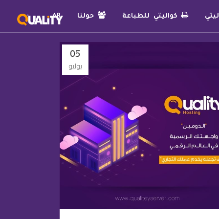
يتي
كواليتي للطباعة
حولنا
AR
05
يوليو