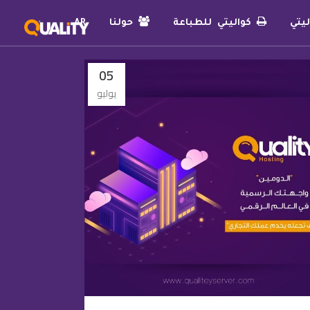
يتي
كواليتي للطباعة
حولنا
AR
05
يوليو