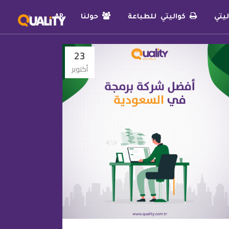
يتي
كواليتي للطباعة
حولنا
AR
23
أكتوبر