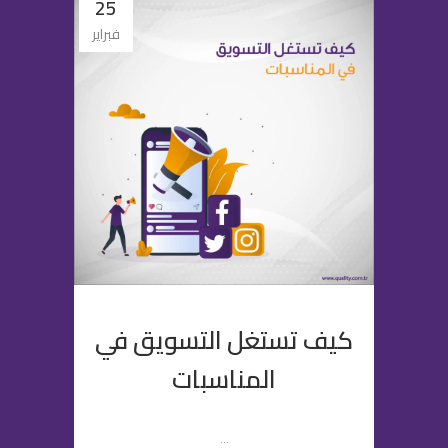
25
فبراير
كيف تستغل التسويق في
المناسبات
...