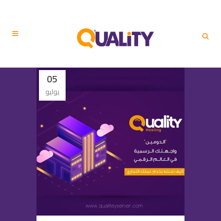
05
يوليو