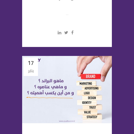
...
17
يناير