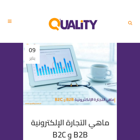
09
يناير
ماهي التجارة الإلكترونية
B2B و B2C