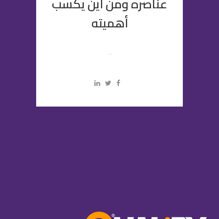
عناصره ومن أين يكسب
أهميته
...