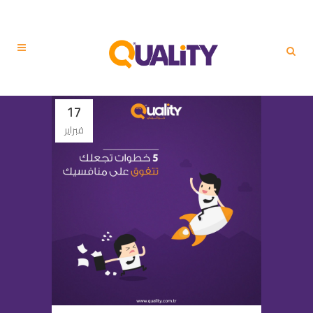
17
فبراير