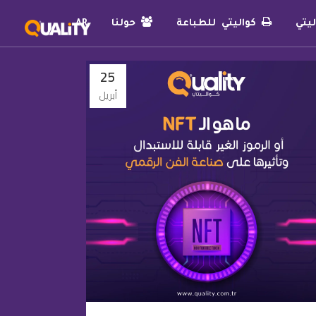
يتي
كواليتي للطباعة
حولنا
AR
25
أبريل