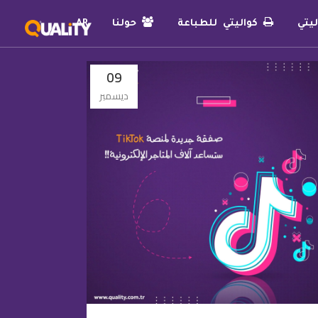
يتي
كواليتي للطباعة
حولنا
AR
09
ديسمبر