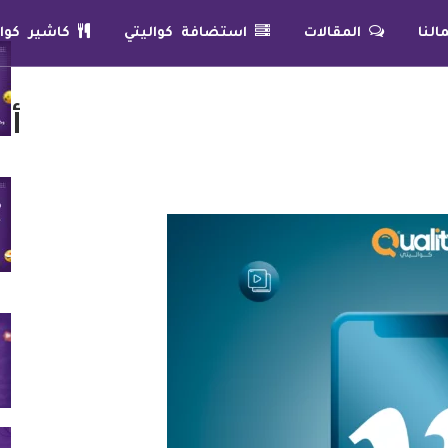
لنا
المقالات
استضافة كواليتي
كاشير كوال
أح