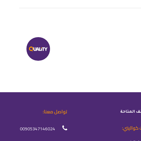
تواصل معنا:
ئف المتاحة
 كواليتي:
00905347146024