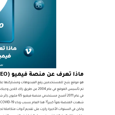
ماذا تعرف عن منصة فيميو (VIMEO)
هو موقع يتيح للمستخدمين رفع الفيديوهات ومشاركتها على
تم تأسيس الموقع في عام 2004 عن طريق زاك كلاين وجيك لودويك.
في عام 2011 أصبح مستخدمي منصة
فيميو
65 مليون زائر شهرياً وأكثر من 8 ملايين مشترك
شهدت المنصة نمواً كبيراً? هذا العام بسبب وباء COVID-19 كانت منصة Vimeo في السابق تهدف إلى التنافس مع YouTube
ولكن في السنوات الأخيرة ركزت على تقديم أدوات متكاملة لجو