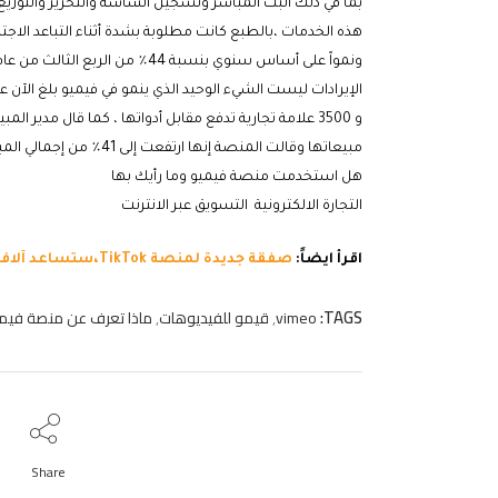
بما في ذلك البث المباشر وتسجيل الشاشة والتحرير والتوزيع 
هذه الخدمات ،بالطبع كانت مطلوبة بشدة أثناء التباعد الاجتماعي ونتيجة لذلك ،حققت o
ونمواً على أساس سنوي بنسبة 44٪ من الربع الثالث من عام 2019 وبلغت أول إيرادات لها 3.4 مليون? دولار.
الإيرادات ليست الشيء الوحيد الذي ينمو في فيميو بلغ الآن عدد مشترك 
مبيعاتها وقالت المنصة إنها ارتفعت إلى 41٪ من إجمالي المبيعات في الربع الأول من هذا العام
هل استخدمت منصة فيميو وما رأيك بها
التجارة الالكترونية التسويق عبر الانترنت
اقرأ ايضاً:
صفقة جديدة لمنصة TikTok،ستساعد آلاف المتاجر الإلكترونية!!
TAGS:
vimeo
,
قيمو للفيديوهات
,
ماذا تعرف عن منصة فيميو (eo
Share