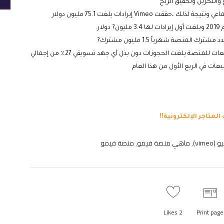
والتخزين وتحقيق الربح
Vime إيرادات بلغت 75.1 مليون دولار
المنصة شهرياً 1.5 مليون مشترك?
و 3500 علامة تجارية تدفع مقابل أدواتها ، كما قال مدير المبيعات للمنصة بلغت الحجوزات دون بذل أي جهد تسويقي 27٪ من إجمالي
vim)
,
ماهي منصة فيمو
,
منصة فيمو
Likes
2
Print page