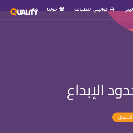
يتي
كواليتي للطباعة
حولنا
AR
ود الإبداع
الأعمال