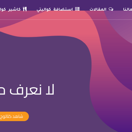
لنا
المقالات
استضافة كواليتي
كاشير كوال
لا نعرف حد
شاهد كتالوج 