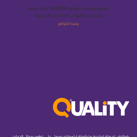
تصميم وبرمجة موقع VENAURA المتخصصة
بالديكور والأبواب الداخلية والخارجية
برمجة المواقع
كواليتي لحملة إعلانية متكاملة لشركتك نعمل على تطوير مجال الإعلان