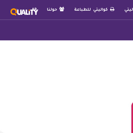
يتي
كواليتي للطباعة
حولنا
AR