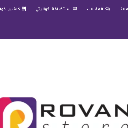
لنا
المقالات
استضافة كواليتي
كاشير كوال