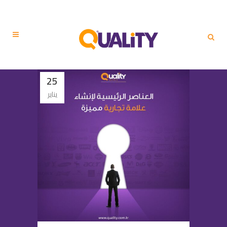
25
يناير