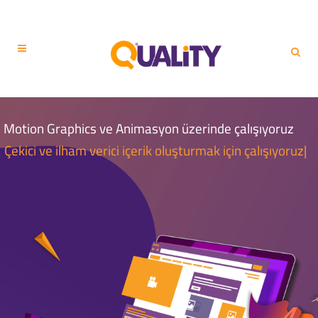
Motion Graphics ve Animasyon üzerinde çalışıyoruz
Çekici ve ilham verici içerik oluşturmak için çalışıyoruz|