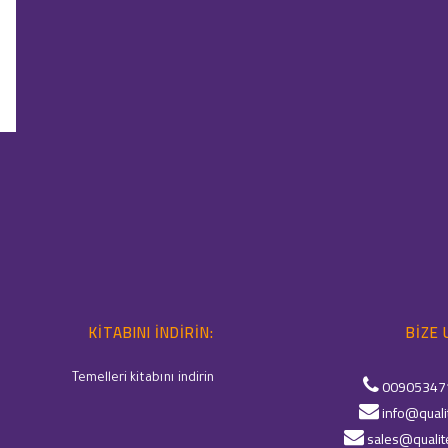
KITABINI INDIRIN:
BIZE 
Temelleri kitabını indirin
00905347
info@quali
sales@qualit