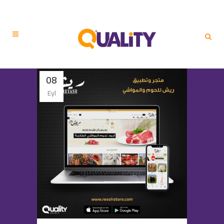
08
Eyl