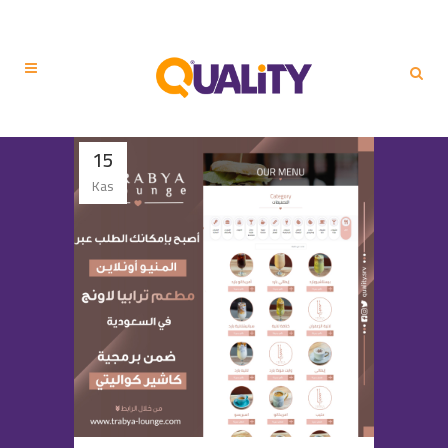
15
Kas