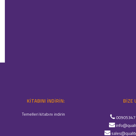
KITABINI INDIRIN:
BIZE 
Temelleri kitabını indirin
00905347
info@quali
sales@qualit