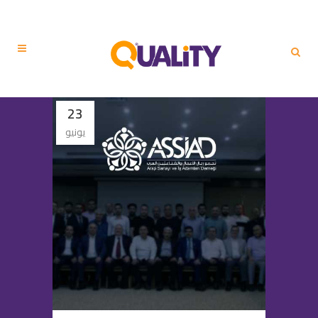
23
يونيو