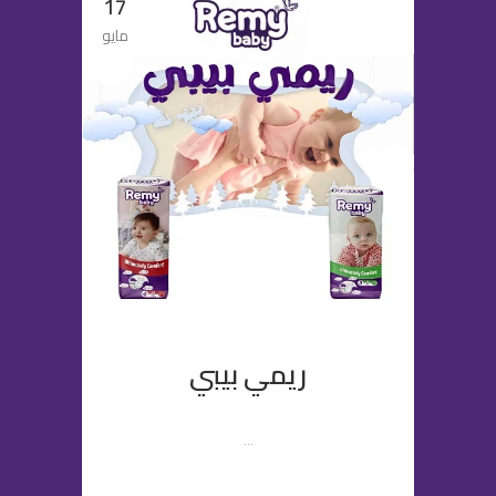
17
مايو
ريمي بيبي
...