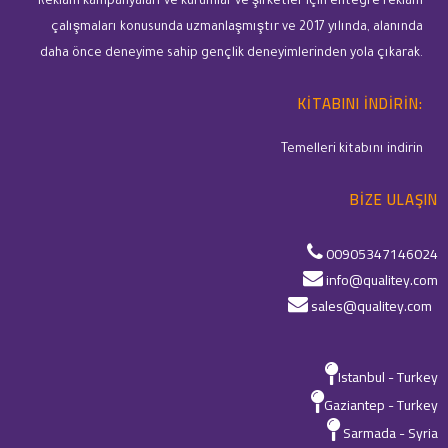
Reklam kampanyaları ve kurumlar ve şirketler için entegre reklam
çalışmaları konusunda uzmanlaşmıştır ve 2017 yılında, alanında
daha önce deneyime sahip gençlik deneyimlerinden yola çıkarak.
KITABINI INDIRIN:
Temelleri kitabını indirin
BIZE ULAŞIN
00905347146024
info@qualitey.com
sales@qualitey.com
Istanbul - Turkey
Gaziantep - Turkey
Sarmada - Syria