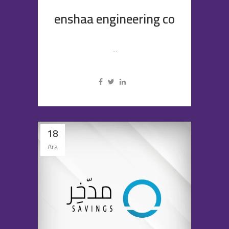
enshaa engineering co
...
18
Ara