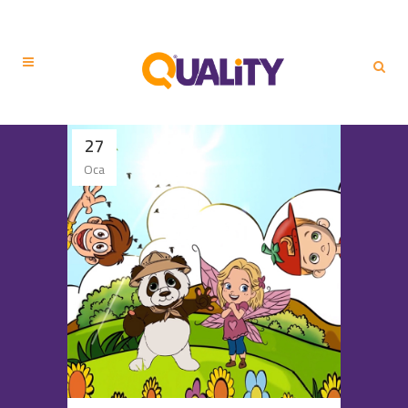
27
Oca