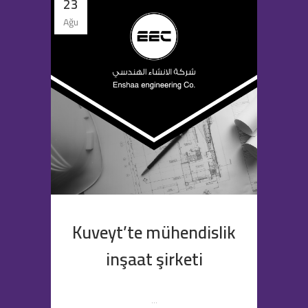
23
Ağu
Kuveyt’te mühendislik
inşaat şirketi
...