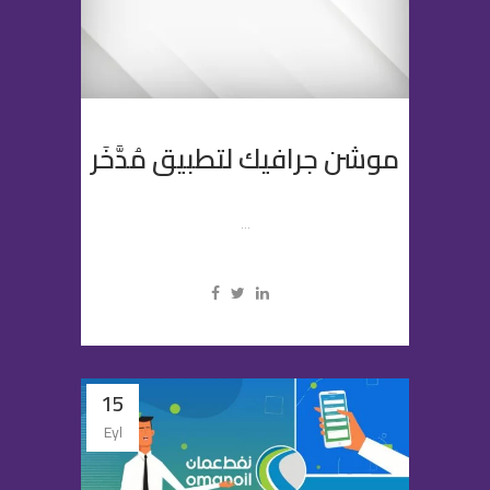
موشن جرافيك لتطبيق مُدَّخَر
...
15
Eyl