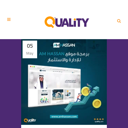
05
May